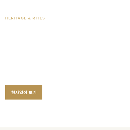
HERITAGE & RITES
선조를 기리고
문화유산을 지켜갑니다
6대 사우의 향사와 유물·유적 보존 활동을 통해
남양홍씨의 역사와 정신을 다음 세대에 전합니다.
향사일정 보기
유물·유적 보기