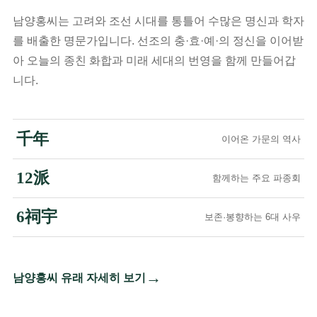
남양홍씨는 고려와 조선 시대를 통틀어 수많은 명신과 학자
를 배출한 명문가입니다. 선조의 충·효·예·의 정신을 이어받
아 오늘의 종친 화합과 미래 세대의 번영을 함께 만들어갑
니다.
千年
이어온 가문의 역사
12派
함께하는 주요 파종회
6祠宇
보존·봉향하는 6대 사우
→
남양홍씨 유래 자세히 보기