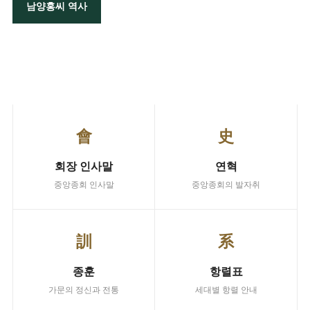
남양홍씨 역사
주요 서비스
주요 바로가기
會
史
회장 인사말
연혁
중앙종회 인사말
중앙종회의 발자취
訓
系
종훈
항렬표
가문의 정신과 전통
세대별 항렬 안내