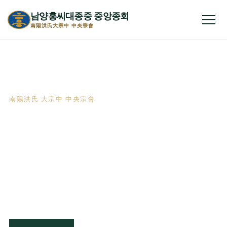
남양홍씨대종중 중앙종회
전체
南陽洪氏大宗中 中央宗會
南陽洪氏 大宗中 中央宗會
천년의 뿌리,
하나 되는 남양홍씨
선조의 뜻을 받들고 종친의 화합을 이루어
자랑스러운 전통을 후손에게 이어갑니다.