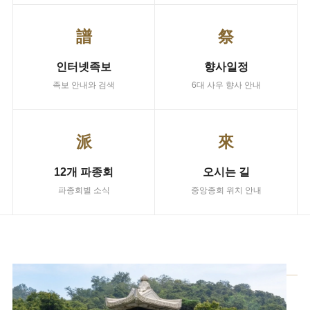
譜
祭
인터넷족보
향사일정
족보 안내와 검색
6대 사우 향사 안내
派
來
12개 파종회
오시는 길
파종회별 소식
중앙종회 위치 안내