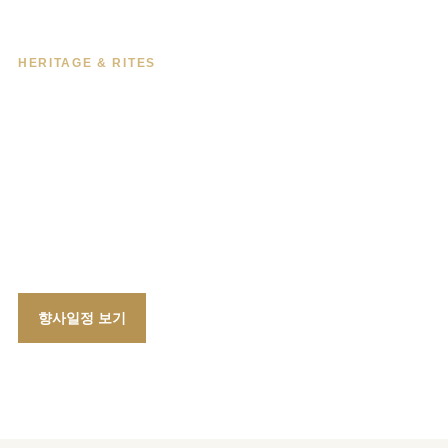
HERITAGE & RITES
선조를 기리고
문화유산을 지켜갑니다
6대 사우의 향사와 유물·유적 보존 활동을 통해
남양홍씨의 역사와 정신을 다음 세대에 전합니다.
향사일정 보기
유물·유적 보기