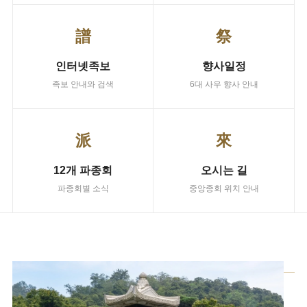
譜
祭
인터넷족보
향사일정
족보 안내와 검색
6대 사우 향사 안내
派
來
12개 파종회
오시는 길
파종회별 소식
중앙종회 위치 안내