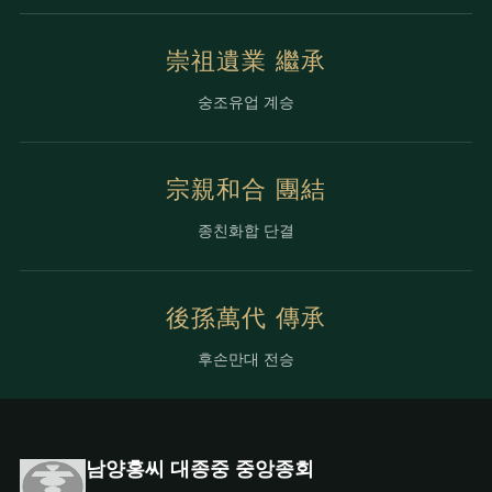
崇祖遺業 繼承
숭조유업 계승
宗親和合 團結
종친화합 단결
後孫萬代 傳承
후손만대 전승
남양홍씨 대종중 중앙종회