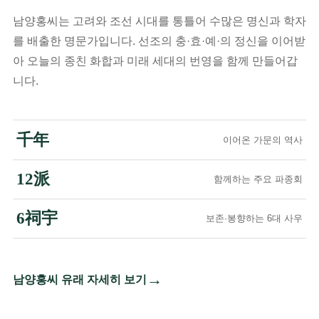
남양홍씨는 고려와 조선 시대를 통틀어 수많은 명신과 학자
를 배출한 명문가입니다. 선조의 충·효·예·의 정신을 이어받
아 오늘의 종친 화합과 미래 세대의 번영을 함께 만들어갑
니다.
千年
이어온 가문의 역사
12派
함께하는 주요 파종회
6祠宇
보존·봉향하는 6대 사우
→
남양홍씨 유래 자세히 보기