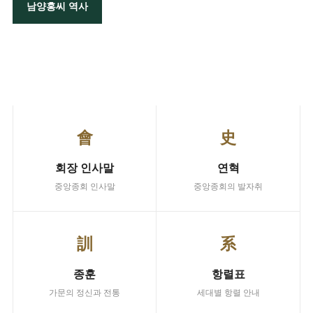
남양홍씨 역사
주요 서비스
주요 바로가기
會
史
회장 인사말
연혁
중앙종회 인사말
중앙종회의 발자취
訓
系
종훈
항렬표
가문의 정신과 전통
세대별 항렬 안내