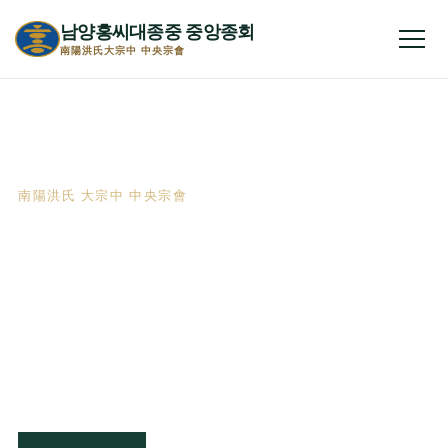
남양홍씨대종중 중앙종회
전체
南陽洪氏大宗中 中央宗會
南陽洪氏 大宗中 中央宗會
천년의 뿌리,
하나 되는 남양홍씨
선조의 뜻을 받들고 종친의 화합을 이루어
자랑스러운 전통을 후손에게 이어갑니다.