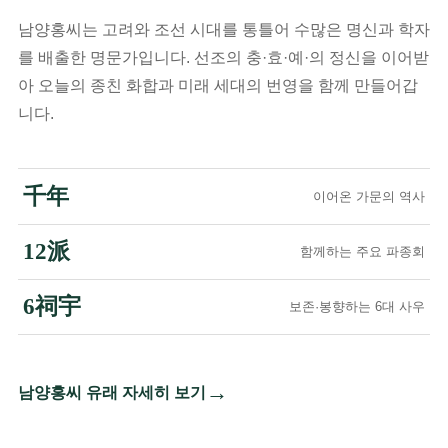
남양홍씨는 고려와 조선 시대를 통틀어 수많은 명신과 학자
를 배출한 명문가입니다. 선조의 충·효·예·의 정신을 이어받
아 오늘의 종친 화합과 미래 세대의 번영을 함께 만들어갑
니다.
千年
이어온 가문의 역사
12派
함께하는 주요 파종회
6祠宇
보존·봉향하는 6대 사우
→
남양홍씨 유래 자세히 보기