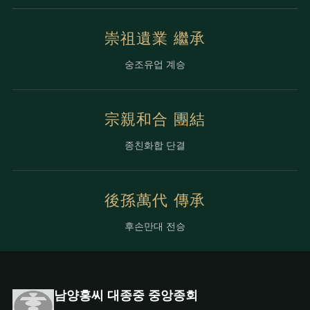
崇祖遺業 繼承
숭조유업 계승
宗親和合 團結
종친화합 단결
後孫萬代 傳承
후손만대 전승
남양홍씨 대종중 중앙종회