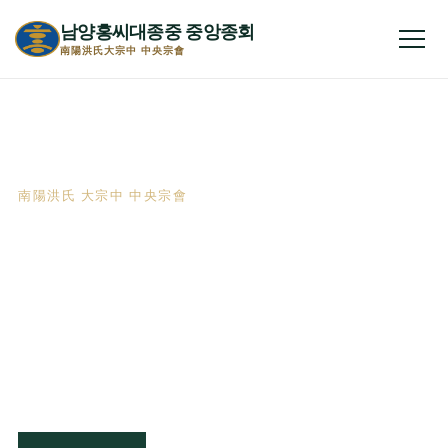
남양홍씨대종중 중앙종회
전체
南陽洪氏大宗中 中央宗會
南陽洪氏 大宗中 中央宗會
천년의 뿌리,
하나 되는 남양홍씨
선조의 뜻을 받들고 종친의 화합을 이루어
자랑스러운 전통을 후손에게 이어갑니다.