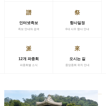
譜
祭
인터넷족보
향사일정
족보 안내와 검색
6대 사우 향사 안내
派
來
12개 파종회
오시는 길
파종회별 소식
중앙종회 위치 안내