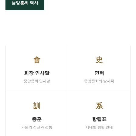
남양홍씨 역사
주요 서비스
주요 바로가기
會
史
회장 인사말
연혁
중앙종회 인사말
중앙종회의 발자취
訓
系
종훈
항렬표
가문의 정신과 전통
세대별 항렬 안내