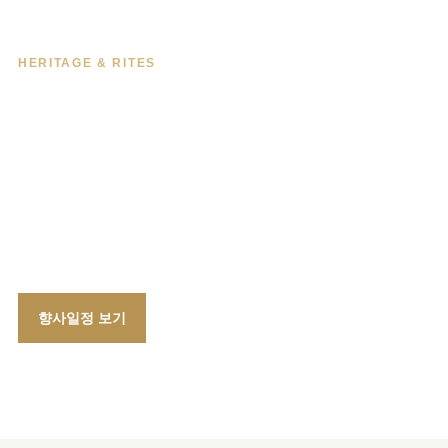
HERITAGE & RITES
선조를 기리고
문화유산을 지켜갑니다
6대 사우의 향사와 유물·유적 보존 활동을 통해
남양홍씨의 역사와 정신을 다음 세대에 전합니다.
향사일정 보기
유물·유적 보기